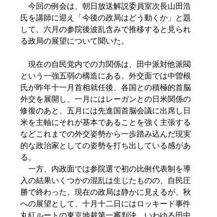
今回の例会は、朝日放送解説委員室次長山田浩
氏を講師に迎え「今後の政局はどう動くか」と題
して、六月の参院後波乱含みで推移すると見られ
る政局の展望について聞いた。
現在の自民党内での力関係は、田中派対他派閥
という一強五弱の構造にある。外交面では中曽根
氏が昨年十一月首相就任後、各国との積極的首脳
外交を展開し、一月にはレーガンとの日米関係の
修復のあと、五月には先進国首脳会議に出席し日
米を主軸にそれが基本であることを強く主張する
などこれまでの外交姿勢から一歩踏み込んだ現実
的な政治家としての姿勢を打ち出している感があ
る。
一方、内政面では参院選で初の比例代表制を導
入の結果いくつかの混乱は生じたものの、自民圧
勝で終わった。現在の政局は静かに見えるが、秋
への展望として、十月十二日にはロッキード事件
丸紅ルートの東京地裁第一審判決、いわゆる田中