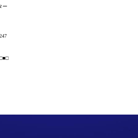
ター
247
□■□