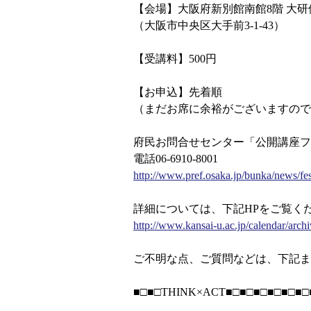
【会場】大阪府新別館南館8階 大研
（大阪市中央区大手前3-1-43）
【受講料】500円
【お申込】先着順
（まだお席に余裕がございますので
府民お問合せセンター「公開講座フェ
電話06-6910-8001
http://www.pref.osaka.jp/bunka/news/fe
詳細については、下記HPをご覧く
http://www.kansai-u.ac.jp/calendar/arc
ご不明な点、ご質問などは、下記ま
■□■□THINK×ACT■□■□■□■□■□■□