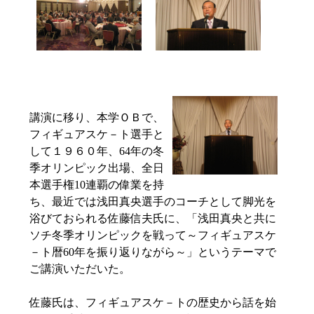
講演に移り、本学ＯＢで、
フィギュアスケ－ト選手と
して１９６０年、64年の冬
季オリンピック出場、全日
本選手権10連覇の偉業を持
ち、最近では浅田真央選手のコーチとして脚光を
浴びておられる佐藤信夫氏に、「浅田真央と共に
ソチ冬季オリンピックを戦って～フィギュアスケ
－ト暦60年を振り返りながら～」というテーマで
ご講演いただいた。
佐藤氏は、フィギュアスケ－トの歴史から話を始