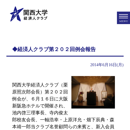
MENU
◆経済人クラブ第２０２回例会報告
2014年6月16日(月)
関西大学経済人クラブ（栗
原照次郎会長）第２０２回
例会が、６月１６日に大阪
新阪急ホテルで開催され、
池内啓三理事長、寺内俊太
郎校友会長、一軸浩幸・上原洋允・畑下辰典・森
本靖一郎当クラブ名誉顧問らの来賓と、新入会員