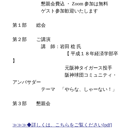
懇親会費込 ・ Zoom 参加は無料
ゲスト参加歓迎いたします
第１部 総会
第２部 ご講演
講 師：岩田 稔 氏
【 平成１８年経済学部卒
】
元阪神タイガース投手
阪神球団コミュニティ・
アンバサダー
テーマ 「やらな、しゃーない！」
第３部 懇親会
≫≫≫◆詳しくは、こちらをご覧ください[pdf]