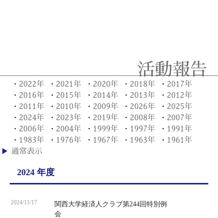
2026/04/08
2026年5月11日（月）第250回例会・2026年度総会の
ご案内
2025/12/08
2026年4月3日（金）経済人クラブ春のゴルフコンペ
開催
活動報告
2025/12/08
2026年2月2日（月）第249回例会のご案内
2022年
2021年
2020年
2018年
2017年
・
・
・
・
・
2016年
2015年
2014年
2013年
2012年
・
・
・
・
・
2025/10/02
2011年
2025年11月10日（月）第248回例会のご案内
2010年
2009年
2026年
2025年
・
・
・
・
・
2024年
2023年
2019年
2008年
2007年
・
・
・
・
・
2025/08/01
2006年
2004年
1999年
1997年
1991年
・
・
・
・
・
2025年9月8日（月）第247回例会のご案内
1983年
1976年
1967年
1963年
1961年
・
・
・
・
・
2025/07/11
通常表示
2025年9月11日（木）経済人クラブ秋のゴルフコン
ペ開催
2024 年度
2025/03/12
2025年5月12日（月）第246回特別例会・2025年度総
会のご案内
2024/11/17
関西大学経済人クラブ第244回特別例
2025/01/09
会